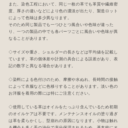
また、染色工程において、同じ一枚の革でも革質や繊維密
度、厚さの違いなどにより色の濃淡が出たり、製造ロット
によって色味は多少異なります。
そのため同じ製品でも一つひとつ風合いや色味が違った
り、一つの製品の中でも各パーツごとに風合いや色味が異
なることがあります。
◇サイズや重さ、ショルダーの長さなどは平均値を記載し
ています。革の個体差や計測の具合による誤差があり、表
記の数字と異なる場合があります。
◇染料による色付けのため、摩擦や水ぬれ、長時間の接触
によって衣服などに色移りすることがあります。淡い色の
お洋服を着用の際には特にご注意ください。
◇使用している革はオイルをたっぷり含んでいるため初期
のオイルケアは不要です。メンテナンスオイルの塗り過ぎ
は革を柔らかくし、型崩れの原因になります。小物は触れ
る機会も多く手の油分で充分保湿されるため、基本的にオ