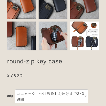
round-zip key case
7,920
¥
種類